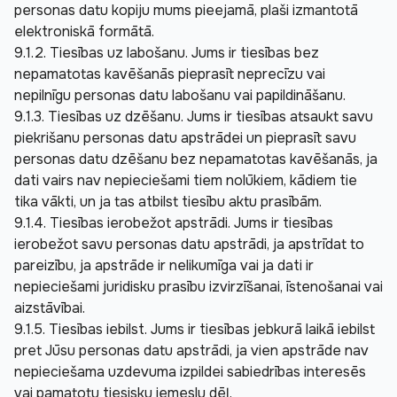
personas datu kopiju mums pieejamā, plaši izmantotā 
elektroniskā formātā.
9.1.2. Tiesības uz labošanu. Jums ir tiesības bez 
nepamatotas kavēšanās pieprasīt neprecīzu vai 
nepilnīgu personas datu labošanu vai papildināšanu.
9.1.3. Tiesības uz dzēšanu. Jums ir tiesības atsaukt savu 
piekrišanu personas datu apstrādei un pieprasīt savu 
personas datu dzēšanu bez nepamatotas kavēšanās, ja 
dati vairs nav nepieciešami tiem nolūkiem, kādiem tie 
tika vākti, un ja tas atbilst tiesību aktu prasībām.
9.1.4. Tiesības ierobežot apstrādi. Jums ir tiesības 
ierobežot savu personas datu apstrādi, ja apstrīdat to 
pareizību, ja apstrāde ir nelikumīga vai ja dati ir 
nepieciešami juridisku prasību izvirzīšanai, īstenošanai vai 
aizstāvībai.
9.1.5. Tiesības iebilst. Jums ir tiesības jebkurā laikā iebilst 
pret Jūsu personas datu apstrādi, ja vien apstrāde nav 
nepieciešama uzdevuma izpildei sabiedrības interesēs 
vai pamatotu tiesisku iemeslu dēļ.