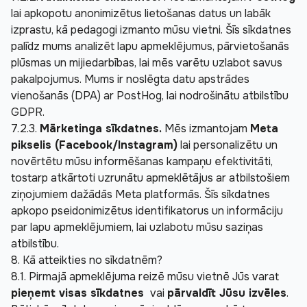
lai apkopotu anonimizētus lietošanas datus un labāk 
izprastu, kā pedagogi izmanto mūsu vietni. Šīs sīkdatnes 
palīdz mums analizēt lapu apmeklējumus, pārvietošanās 
plūsmas un mijiedarbības, lai mēs varētu uzlabot savus 
pakalpojumus. Mums ir noslēgta datu apstrādes 
vienošanās (DPA) ar PostHog, lai nodrošinātu atbilstību 
GDPR.
7.2.3. 
Mārketinga sīkdatnes.
 Mēs izmantojam 
Meta 
pikselis (Facebook/Instagram)
 lai personalizētu un 
novērtētu mūsu informēšanas kampaņu efektivitāti, 
tostarp atkārtoti uzrunātu apmeklētājus ar atbilstošiem 
ziņojumiem dažādās Meta platformās. Šīs sīkdatnes 
apkopo pseidonimizētus identifikatorus un informāciju 
par lapu apmeklējumiem, lai uzlabotu mūsu saziņas 
atbilstību.
8. Kā atteikties no sīkdatnēm?
8.1. Pirmajā apmeklējuma reizē mūsu vietnē Jūs varat 
pieņemt visas sīkdatnes 
 vai 
pārvaldīt Jūsu izvēles
. 