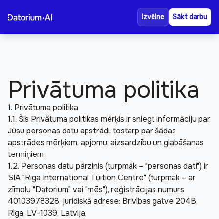
Atsauksmes
Par mums
Izvēlne
Sākt darbu
BUJ
Privātuma politika
1. Privātuma politika
1.1. Šīs Privātuma politikas mērķis ir sniegt informāciju par 
Jūsu personas datu apstrādi, tostarp par šādas 
apstrādes mērķiem, apjomu, aizsardzību un glabāšanas 
termiņiem.
1.2. Personas datu pārzinis (turpmāk – "personas dati") ir 
SIA "Riga International Tuition Centre" (turpmāk – ar 
zīmolu "Datorium" vai "mēs"), reģistrācijas numurs 
40103978328, juridiskā adrese: Brīvības gatve 204B, 
Rīga, LV-1039, Latvija.