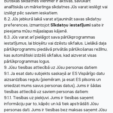
Būtiskās sīkdatnes vienmēr ir aktīvas, savukārt 
analītiskās un mārketinga sīkdatnes Jūs varat ieslēgt vai 
izslēgt pēc saviem ieskatiem.
8.2. Jūs jebkurā laikā varat atjaunināt savas sīkdatņu 
preferences, izmantojot 
Sīkdatņu iestatījumi
 saite ir 
pieejama mūsu mājaslapas kājenē.
8.3. Jūs varat arī pielāgot sava pārlūkprogrammas 
iestatījumus, lai bloķētu vai dzēstu sīkfailus. Lielākā daļa 
pārlūkprogrammu piedāvā privātās pārlūkošanas režīmu, 
kas automātiski izdzēš sīkfailus, kad aizverat visas 
pārlūkprogrammas logus.
9. Jūsu tiesības attiecībā uz Jūsu personas datiem
9.1. Ja esat datu subjekts saskaņā ar ES Vispārīgo datu 
aizsardzības regulu (piemēram, ja esat ES pilsonis un 
sniedzat mums savus personas datus), Jums ir šādas 
tiesības attiecībā uz saviem personas datiem:
9.1.1. Tiesības uz piekļuvi. Jums ir tiesības saņemt 
informāciju par to, kāpēc un kā tiek apstrādāti Jūsu 
personas dati. Jums ir tiesības bez maksas saņemt Jūsu 