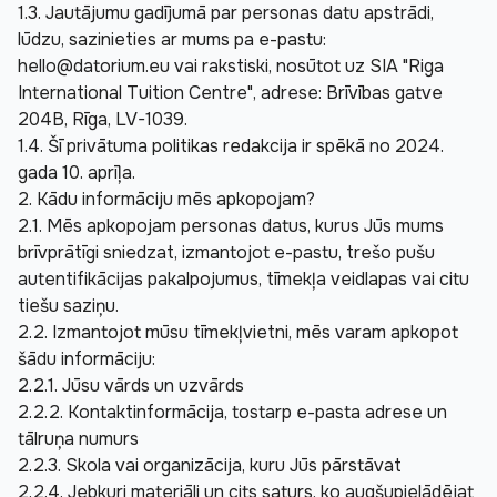
1.3. Jautājumu gadījumā par personas datu apstrādi, 
lūdzu, sazinieties ar mums pa e-pastu: 
hello@datorium.eu
 vai rakstiski, nosūtot uz SIA "Riga 
International Tuition Centre", adrese: Brīvības gatve 
204B, Rīga, LV-1039.
1.4. Šī privātuma politikas redakcija ir spēkā no 2024. 
gada 10. aprīļa.
2. Kādu informāciju mēs apkopojam?
2.1. Mēs apkopojam personas datus, kurus Jūs mums 
brīvprātīgi sniedzat, izmantojot e-pastu, trešo pušu 
autentifikācijas pakalpojumus, tīmekļa veidlapas vai citu 
tiešu saziņu.
2.2. Izmantojot mūsu tīmekļvietni, mēs varam apkopot 
šādu informāciju:
2.2.1. Jūsu vārds un uzvārds
2.2.2. Kontaktinformācija, tostarp e-pasta adrese un 
tālruņa numurs
2.2.3. Skola vai organizācija, kuru Jūs pārstāvat
2.2.4. Jebkuri materiāli un cits saturs, ko augšupielādējat 