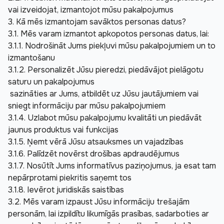
vai izveidojat, izmantojot mūsu pakalpojumus
3. Kā mēs izmantojam savāktos personas datus?
3.1. Mēs varam izmantot apkopotos personas datus, lai:
3.1.1. Nodrošināt Jums piekļuvi mūsu pakalpojumiem un to 
izmantošanu
3.1.2. Personalizēt Jūsu pieredzi, piedāvājot pielāgotu 
saturu un pakalpojumus
 sazināties ar Jums, atbildēt uz Jūsu jautājumiem vai 
sniegt informāciju par mūsu pakalpojumiem
3.1.4. Uzlabot mūsu pakalpojumu kvalitāti un piedāvāt 
jaunus produktus vai funkcijas
3.1.5. Ņemt vērā Jūsu atsauksmes un vajadzības
3.1.6. Palīdzēt novērst drošības apdraudējumus
3.1.7. Nosūtīt Jums informatīvus paziņojumus, ja esat tam 
nepārprotami piekritis saņemt tos
3.1.8. Ievērot juridiskās saistības
3.2. Mēs varam izpaust Jūsu informāciju trešajām 
personām, lai izpildītu likumīgās prasības, sadarboties ar 