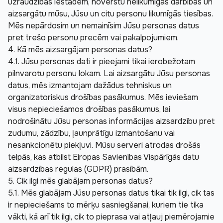
uzraudzības iestādēm, novērstu nelikumīgas darbības un 
aizsargātu mūsu, Jūsu un citu personu likumīgās tiesības. 
Mēs nepārdosim un nemainīsim Jūsu personas datus 
pret trešo personu precēm vai pakalpojumiem.
4. Kā mēs aizsargājam personas datus?
4.1. Jūsu personas dati ir pieejami tikai ierobežotam 
pilnvarotu personu lokam. Lai aizsargātu Jūsu personas 
datus, mēs izmantojam dažādus tehniskus un 
organizatoriskus drošības pasākumus. Mēs ieviešam 
visus nepieciešamos drošības pasākumus, lai 
nodrošinātu Jūsu personas informācijas aizsardzību pret 
zudumu, zādzību, ļaunprātīgu izmantošanu vai 
nesankcionētu piekļuvi. Mūsu serveri atrodas drošās 
telpās, kas atbilst Eiropas Savienības Vispārīgās datu 
aizsardzības regulas (GDPR) prasībām.
5. Cik ilgi mēs glabājam personas datus?
5.1. Mēs glabājam Jūsu personas datus tikai tik ilgi, cik tas 
ir nepieciešams to mērķu sasniegšanai, kuriem tie tika 
vākti, kā arī tik ilgi, cik to pieprasa vai atļauj piemērojamie 