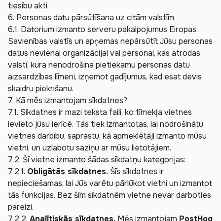
tiesību akti.
6. Personas datu pārsūtīšana uz citām valstīm
6.1. Datorium izmanto serveru pakalpojumus Eiropas 
Savienības valstīs un apņemas nepārsūtīt Jūsu personas 
datus nevienai organizācijai vai personai, kas atrodas 
valstī, kura nenodrošina pietiekamu personas datu 
aizsardzības līmeni, izņemot gadījumus, kad esat devis 
skaidru piekrišanu.
7. Kā mēs izmantojam sīkdatnes?
7.1. Sīkdatnes ir mazi teksta faili, ko tīmekļa vietnes 
ievieto jūsu ierīcē. Tās tiek izmantotas, lai nodrošinātu 
vietnes darbību, saprastu, kā apmeklētāji izmanto mūsu 
vietni, un uzlabotu saziņu ar mūsu lietotājiem.
7.2. Šī vietne izmanto šādas sīkdatņu kategorijas:
7.2.1. 
Obligātās sīkdatnes.
 Šīs sīkdatnes ir 
nepieciešamas, lai Jūs varētu pārlūkot vietni un izmantot 
tās funkcijas. Bez šīm sīkdatnēm vietne nevar darboties 
pareizi.
7.2.2. 
Analītiskās sīkdatnes.
 Mēs izmantojam 
PostHog