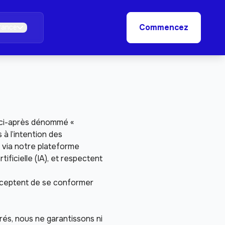
Commencez
rance
 (ci-après dénommé « 
à l’intention des 
 via notre plateforme 
ficielle (IA), et respectent 
 acceptent de se conformer 
és, nous ne garantissons ni 