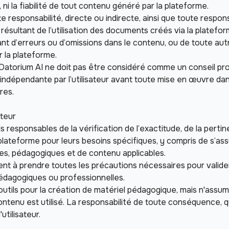
é, ni la fiabilité de tout contenu généré par la plateforme.
te responsabilité, directe ou indirecte, ainsi que toute respo
sultant de l’utilisation des documents créés via la plateforme
ant d’erreurs ou d’omissions dans le contenu, ou de toute au
 la plateforme.
Datorium AI ne doit pas être considéré comme un conseil pro
 indépendante par l’utilisateur avant toute mise en œuvre dan
res.
ateur
uls responsables de la vérification de l’exactitude, de la perti
plateforme pour leurs besoins spécifiques, y compris de s’as
es, pédagogiques et de contenu applicables.
gent à prendre toutes les précautions nécessaires pour valid
 pédagogiques ou professionnelles.
 outils pour la création de matériel pédagogique, mais n'assu
ntenu est utilisé. La responsabilité de toute conséquence, qu'
utilisateur.