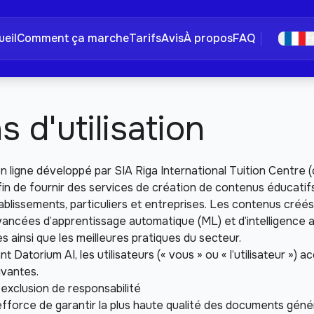
eil
Comment ça marche
Tarifs
Avis
À propos
FAQ
F
s d'utilisation
l en ligne développé par SIA Riga International Tuition Centre
fin de fournir des services de création de contenus éducatifs 
blissements, particuliers et entreprises. Les contenus créés
ancées d’apprentissage automatique (ML) et d’intelligence arti
 ainsi que les meilleures pratiques du secteur.
ant Datorium AI, les utilisateurs (« vous » ou « l’utilisateur »)
ivantes.
 exclusion de responsabilité
’efforce de garantir la plus haute qualité des documents génér